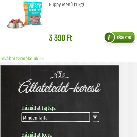
Puppy Menű (1 kg)
3 390 Ft
További termékeink >>
Háziállat fajtája
Háziállat kora