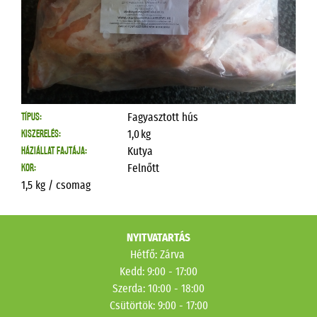
TÍPUS:
Fagyasztott hús
KISZERELÉS:
1,0
kg
HÁZIÁLLAT FAJTÁJA:
Kutya
KOR:
Felnőtt
1,5 kg / csomag
NYITVATARTÁS
Hétfő: Zárva
Kedd: 9:00 - 17:00
Szerda: 10:00 - 18:00
Csütörtök
: 9:00 - 17:00