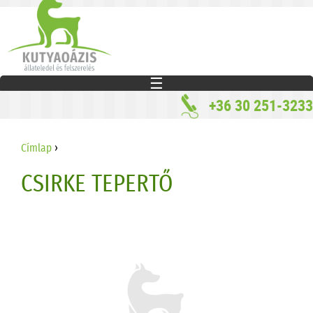
Jump to navigation
☰
+36 30 251-3233
JELENLEGI HELY
Címlap
›
CSIRKE TEPERTŐ