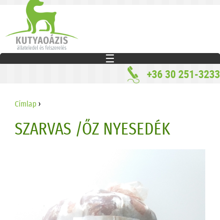
Jump to navigation
☰
+36 30 251-3233
JELENLEGI HELY
Címlap
›
SZARVAS /ŐZ NYESEDÉK